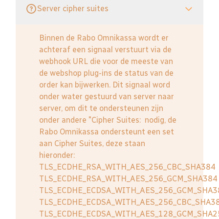
Server cipher suites
Binnen de Rabo Omnikassa wordt er
achteraf een signaal verstuurt via de
webhook URL die voor de meeste van
de webshop plug-ins de status van de
order kan bijwerken. Dit signaal word
onder water gestuurd van server naar
server, om dit te ondersteunen zijn
onder andere "Cipher Suites: nodig, de
Rabo Omnikassa ondersteunt een set
aan Cipher Suites, deze staan
hieronder:
TLS_ECDHE_RSA_WITH_AES_256_CBC_SHA384
TLS_ECDHE_RSA_WITH_AES_256_GCM_SHA384
TLS_ECDHE_ECDSA_WITH_AES_256_GCM_SHA3
TLS_ECDHE_ECDSA_WITH_AES_256_CBC_SHA3
TLS_ECDHE_ECDSA_WITH_AES_128_GCM_SHA2