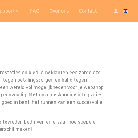
upport
FAQ
Over ons
Contact
|
estaties en bied jouw klanten een zorgeloze
l tegen betalingszorgen en hallo tegen
een wereld vol mogelijkheden voor je webshop
g eenvoudig. Met onze deskundige integraties
je goed in bent: het runnen van een succesvolle
re tevreden bedrijven en ervaar hoe soepele,
verschil maken!