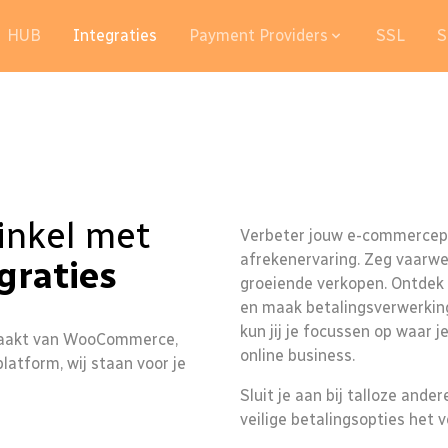
HUB
Integraties
Payment Providers
SSL
S
inkel met
Verbeter jouw e-commercepr
afrekenervaring. Zeg vaarwe
graties
groeiende verkopen. Ontdek 
en maak betalingsverwerkin
kun jij je focussen op waar 
kmaakt van WooCommerce,
online business.
atform, wij staan voor je
Sluit je aan bij talloze ande
veilige betalingsopties het 