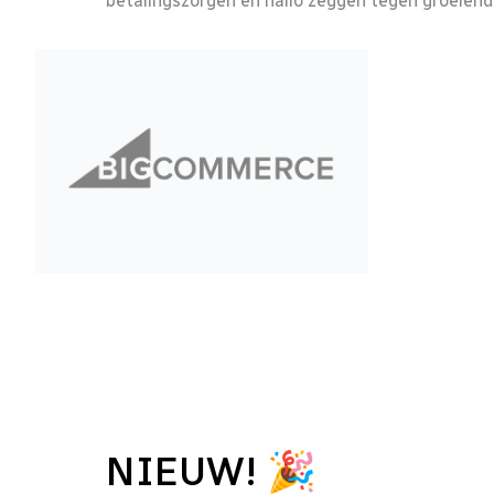
betalingszorgen en hallo zeggen tegen groeiend
NIEUW! 🎉