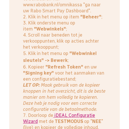
www.rabobank.nl/omnikassa
"ga naar
uw Rabo Smart Pay Dashboard".
2. Klik in het menu op item
"Beheer"
;
3. Klik onderste menu op
item
"Webwinkels"
;
4. Scroll naar beneden tot je
verkooppunten, klik op acties achter
het verkooppunt;
5. Klik in het menu op
"Webwinkel
sleutels" -> Bewerk
;
6. Kopieer
"Refresh Token"
en uw
"Signing key"
voor het aanmaken van
een configuratiebestand;
LET OP:
Maak gebruik van de kopieer
knoppen in het overzicht, dit is de beste
manier om hem volledig te kopieren.
Deze heb je nodig voor een correcte
configuratie van de betaalmethode.
7. Doorloop de
iDEAL Configuratie
Wizard
met de
TESTMODUS
op "
NEE
"
(live) en kopieer de volledige inhoud.