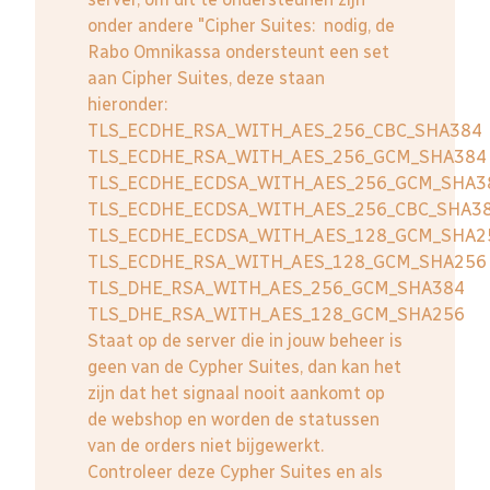
onder andere "Cipher Suites: nodig, de
Rabo Omnikassa ondersteunt een set
aan Cipher Suites, deze staan
hieronder:
TLS_ECDHE_RSA_WITH_AES_256_CBC_SHA384
TLS_ECDHE_RSA_WITH_AES_256_GCM_SHA384
TLS_ECDHE_ECDSA_WITH_AES_256_GCM_SHA3
TLS_ECDHE_ECDSA_WITH_AES_256_CBC_SHA3
TLS_ECDHE_ECDSA_WITH_AES_128_GCM_SHA2
TLS_ECDHE_RSA_WITH_AES_128_GCM_SHA256
TLS_DHE_RSA_WITH_AES_256_GCM_SHA384
TLS_DHE_RSA_WITH_AES_128_GCM_SHA256
Staat op de server die in jouw beheer is
geen van de Cypher Suites, dan kan het
zijn dat het signaal nooit aankomt op
de webshop en worden de statussen
van de orders niet bijgewerkt.
Controleer deze Cypher Suites en als