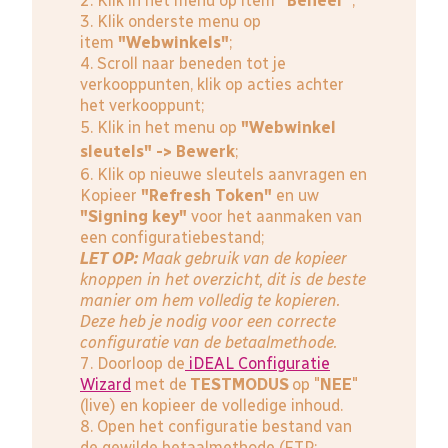
2. Klik in het menu op item
"Beheer"
;
3. Klik onderste menu op
item
"Webwinkels"
;
4. Scroll naar beneden tot je
verkooppunten, klik op acties achter
het verkooppunt;
5. Klik in het menu op
"Webwinkel
sleutels" -> Bewerk
;
6. Klik op nieuwe sleutels aanvragen en
Kopieer
"Refresh Token"
en uw
"Signing key"
voor het aanmaken van
een configuratiebestand;
LET OP:
Maak gebruik van de kopieer
knoppen in het overzicht, dit is de beste
manier om hem volledig te kopieren.
Deze heb je nodig voor een correcte
configuratie van de betaalmethode.
7. Doorloop de
iDEAL Configuratie
Wizard
met de
TESTMODUS
op "
NEE
"
(live) en kopieer de volledige inhoud.
8. Open het configuratie bestand van
de gewilde betaalmethode (FTP: