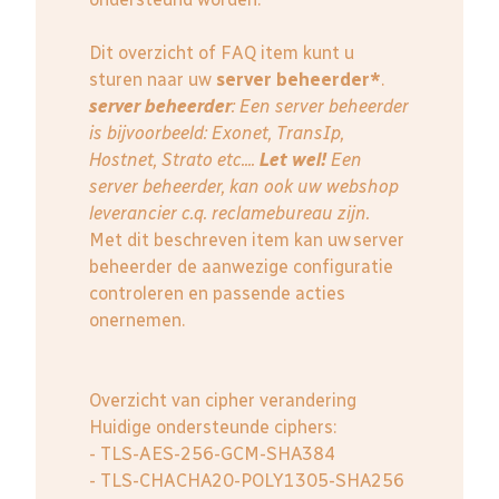
Dit overzicht of FAQ item kunt u
sturen naar uw
server beheerder*
.
server beheerder
: E
en server beheerder
is bijvoorbeeld: Exonet, TransIp,
Hostnet, Strato etc....
Let wel!
Een
server beheerder, kan ook uw webshop
leverancier c.q. reclamebureau zijn.
Met dit beschreven item kan uw server
beheerder de aanwezige configuratie
controleren en passende acties
onernemen.
Overzicht van cipher verandering
Huidige ondersteunde ciphers:
- TLS-AES-256-GCM-SHA384
- TLS-CHACHA20-POLY1305-SHA256