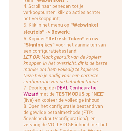
item
"Webwinkels"
;
4. Scroll naar beneden tot je
verkooppunten, klik op acties achter
het verkooppunt;
5. Klik in het menu op
"Webwinkel
sleutels" -> Bewerk
;
6. Kopieer
"Refresh Token"
en uw
"Signing key"
voor het aanmaken van
een configuratiebestand;
LET OP:
Maak gebruik van de kopieer
knoppen in het overzicht, dit is de beste
manier om hem volledig te kopieren.
Deze heb je nodig voor een correcte
configuratie van de betaalmethode.
7. Doorloop de
iDEAL Configuratie
Wizard
met de
TESTMODUS
op "
NEE
"
(live) en kopieer de volledige inhoud.
8. Open het configuratie bestand van
de gewilde betaalmethode (FTP:
/idealcheckout/configuration/); en
vervang de VOLLEDIGE inhoud met het
resultaat van de Configuratie Wizard.