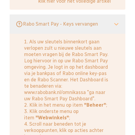
klik hier voor het volledige artikel
Rabo Smart Pay - Keys vervangen
1. Als uw sleutels binnenkort gaan
verlopen zult u nieuwe sleutels aan
moeten vragen bij de Rabo Smart Pay.
Log hiervoor in op uw Rabo Smart Pay
omgeving. Je logt in op het dashboard
via je bankpas of Rabo online key-pas
en de Rabo Scanner. Het Dashboard is
te benaderen via:
www.rabobank.nl/omnikassa
"ga naar
uw Rabo Smart Pay Dashboard".
2. Klik in het menu op item
"Beheer"
;
3. Klik onderste menu op
item
"Webwinkels"
;
4. Scroll naar beneden tot je
verkooppunten, klik op acties achter