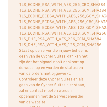
TLS_ECDHE_RSA_WITH_AES_256_CBC_SHA384
TLS_ECDHE_RSA_WITH_AES_256_GCM_SHA384
TLS_ECDHE_ECDSA_WITH_AES_256_GCM_SHA3
TLS_ECDHE_ECDSA_WITH_AES_256_CBC_SHA3
TLS_ECDHE_ECDSA_WITH_AES_128_GCM_SHA2
TLS_ECDHE_RSA_WITH_AES_128_GCM_SHA256
TLS_DHE_RSA_WITH_AES_256_GCM_SHA384
TLS_DHE_RSA_WITH_AES_128_GCM_SHA256
Staat op de server die in jouw beheer is
geen van de Cypher Suites, dan kan het
zijn dat het signaal nooit aankomt op
de webshop en worden de statussen
van de orders niet bijgewerkt.
Controleer deze Cypher Suites en als
geen van de Cypher Suites hier staan,
zal er contact moeten worden
opgenomen met de Serverbeheerder
van de website.