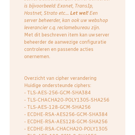
is bijvoorbeeld: Exonet, TransIp,
Hostnet, Strato etc....
Let wel!
Een
server beheerder, kan ook uw webshop
leverancier c.q. reclamebureau zijn.
Met dit beschreven item kan uw server
beheerder de aanwezige configuratie
controleren en passende acties
onernemen.
Overzicht van cipher verandering
Huidige ondersteunde ciphers:
- TLS-AES-256-GCM-SHA384
- TLS-CHACHA20-POLY1305-SHA256
- TLS-AES-128-GCM-SHA256
- ECDHE-RSA-AES256-GCM-SHA384
- ECDHE-RSA-AES128-GCM-SHA256
- ECDHE-RSA-CHACHA20-POLY1305