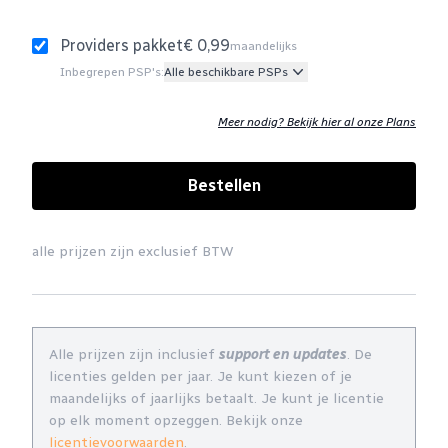
Providers pakket
€ 0,99
maandelijks
Inbegrepen PSP's:
Alle beschikbare PSPs
Meer nodig? Bekijk hier al onze Plans
Bestellen
alle prijzen zijn exclusief BTW
Alle prijzen zijn inclusief
support en updates
. De
licenties gelden per jaar. Je kunt kiezen of je
maandelijks of jaarlijks betaalt. Je kunt je licentie
op elk moment opzeggen. Bekijk onze
licentievoorwaarden
.