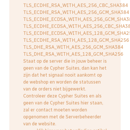
TLS_ECDHE_RSA_WITH_AES_256_CBC_SHA384
TLS_ECDHE_RSA_WITH_AES_256_GCM_SHA384
TLS_ECDHE_ECDSA_WITH_AES_256_GCM_SHA3
TLS_ECDHE_ECDSA_WITH_AES_256_CBC_SHA3
TLS_ECDHE_ECDSA_WITH_AES_128_GCM_SHA2
TLS_ECDHE_RSA_WITH_AES_128_GCM_SHA256
TLS_DHE_RSA_WITH_AES_256_GCM_SHA384
TLS_DHE_RSA_WITH_AES_128_GCM_SHA256
Staat op de server die in jouw beheer is
geen van de Cypher Suites, dan kan het
zijn dat het signaal nooit aankomt op
de webshop en worden de statussen
van de orders niet bijgewerkt.
Controleer deze Cypher Suites en als
geen van de Cypher Suites hier staan,
zal er contact moeten worden
opgenomen met de Serverbeheerder
van de website.