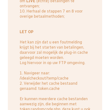
om
LIVE
(echte) betalingen te
ontvangen;
10. Herhaal de stappen 7 en 8 voor
overige betaalmethoden;
LET OP
Het kan zijn dat u een foutmelding
krijgt bij het starten van betalingen,
daarvoor zal mogelijk de plug-in cache
geleegd moeten worden.
Log hiervoor in op uw FTP omgeving.
1. Navigeer naar:
/idealcheckout/temp/cache
2. Verwijder het cache bestaand
genaamd: token.cache
Er kunnen meerdere cache bestanden
aanwezig zijn, die beginnen met
token.randomcode.php, deze kunt u ook