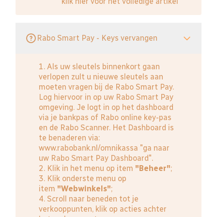
klik hier voor het volledige artikel
Rabo Smart Pay - Keys vervangen
1. Als uw sleutels binnenkort gaan
verlopen zult u nieuwe sleutels aan
moeten vragen bij de Rabo Smart Pay.
Log hiervoor in op uw Rabo Smart Pay
omgeving. Je logt in op het dashboard
via je bankpas of Rabo online key-pas
en de Rabo Scanner. Het Dashboard is
te benaderen via:
www.rabobank.nl/omnikassa
"ga naar
uw Rabo Smart Pay Dashboard".
2. Klik in het menu op item
"Beheer"
;
3. Klik onderste menu op
item
"Webwinkels"
;
4. Scroll naar beneden tot je
verkooppunten, klik op acties achter