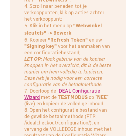
4. Scroll naar beneden tot je
verkooppunten, klik op acties achter
het verkooppunt;
5. Klik in het menu op
"Webwinkel
sleutels" -> Bewerk
;
6. Kopieer
"Refresh Token"
en uw
"Signing key"
voor het aanmaken van
een configuratiebestand;
LET OP:
Maak gebruik van de kopieer
knoppen in het overzicht, dit is de beste
manier om hem volledig te kopieren.
Deze heb je nodig voor een correcte
configuratie van de betaalmethode.
7. Doorloop de
iDEAL Configuratie
Wizard
met de
TESTMODUS
op "
NEE
"
(live) en kopieer de volledige inhoud.
8. Open het configuratie bestand van
de gewilde betaalmethode (FTP:
/idealcheckout/configuration/); en
vervang de VOLLEDIGE inhoud met het
resultaat van de Configuratie Wizard.