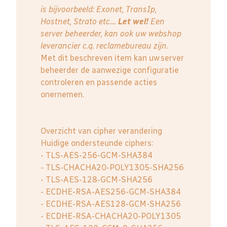
is bijvoorbeeld: Exonet, TransIp,
Hostnet, Strato etc....
Let wel!
Een
server beheerder, kan ook uw webshop
leverancier c.q. reclamebureau zijn.
Met dit beschreven item kan uw server
beheerder de aanwezige configuratie
controleren en passende acties
onernemen.
Overzicht van cipher verandering
Huidige ondersteunde ciphers:
- TLS-AES-256-GCM-SHA384
- TLS-CHACHA20-POLY1305-SHA256
- TLS-AES-128-GCM-SHA256
- ECDHE-RSA-AES256-GCM-SHA384
- ECDHE-RSA-AES128-GCM-SHA256
- ECDHE-RSA-CHACHA20-POLY1305