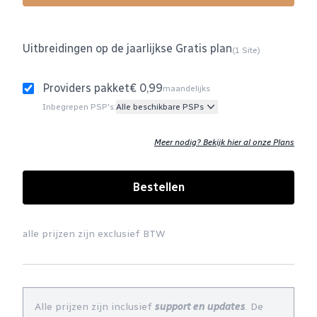
Uitbreidingen op de jaarlijkse Gratis plan
(1 Site)
Providers pakket
€ 0,99
maandelijks
Inbegrepen PSP's:
Alle beschikbare PSPs
Meer nodig? Bekijk hier al onze Plans
Bestellen
alle prijzen zijn exclusief BTW
Alle prijzen zijn inclusief
support en updates
. De