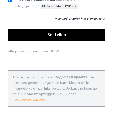
Inbegrepen PSP's:
Alle beschikbare PSPs
Meer nodig? Bekijk hier al onze Plans
Bestellen
alle prijzen zijn exclusief BTW
Alle prijzen zijn inclusief
support en updates
. De
licenties gelden per jaar. Je kunt kiezen of je
maandelijks of jaarlijks betaalt. Je kunt je licentie
op elk moment opzeggen. Bekijk onze
licentievoorwaarden
.