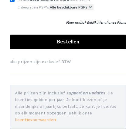
Inbegrepen PSP's:
Alle beschikbare PSPs
Meer nodig? Bekijk hier al onze Plans
Bestellen
alle prijzen zijn exclusief BTW
Alle prijzen zijn inclusief
support en updates
. De
licenties gelden per jaar. Je kunt kiezen of je
maandelijks of jaarlijks betaalt. Je kunt je licentie
op elk moment opzeggen. Bekijk onze
licentievoorwaarden
.