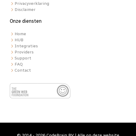
Privacyverklaring
Disclaimer
Onze diensten
Home
HUB
Integraties
Providers
Support
FAQ
Contact
© 2014 - 2026 CodeBrain BV | Alle op deze website