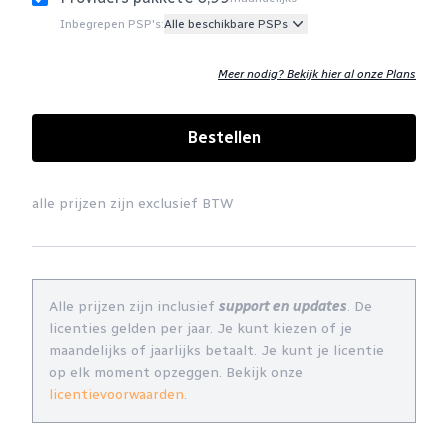
Inbegrepen PSP's:
Alle beschikbare PSPs
Meer nodig? Bekijk hier al onze Plans
Bestellen
alle prijzen zijn exclusief BTW
Alle prijzen zijn inclusief
support en updates
. De
licenties gelden per jaar. Je kunt kiezen of je
maandelijks of jaarlijks betaalt. Je kunt je licentie
op elk moment opzeggen. Bekijk onze
licentievoorwaarden
.