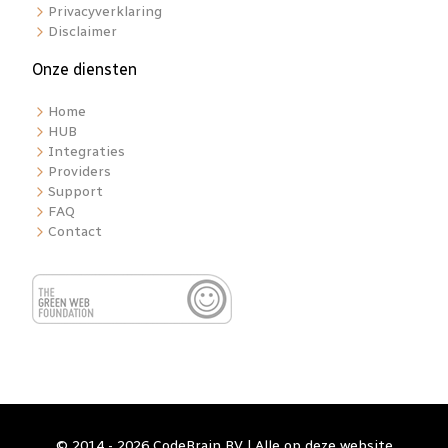
Privacyverklaring
Disclaimer
Onze diensten
Home
HUB
Integraties
Providers
Support
FAQ
Contact
© 2014 - 2026 CodeBrain BV | Alle op deze website