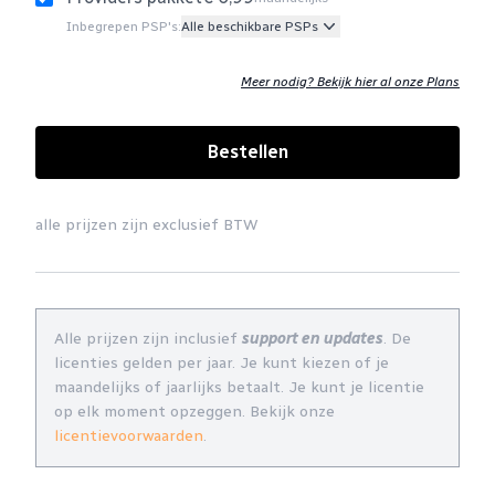
Inbegrepen PSP's:
Alle beschikbare PSPs
Meer nodig? Bekijk hier al onze Plans
Bestellen
alle prijzen zijn exclusief BTW
Alle prijzen zijn inclusief
support en updates
. De
licenties gelden per jaar. Je kunt kiezen of je
maandelijks of jaarlijks betaalt. Je kunt je licentie
op elk moment opzeggen. Bekijk onze
licentievoorwaarden
.