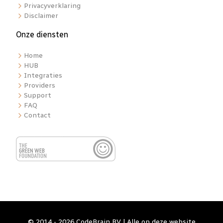
Privacyverklaring
Disclaimer
Onze diensten
Home
HUB
Integraties
Providers
Support
FAQ
Contact
© 2014 - 2026 CodeBrain BV | Alle op deze website