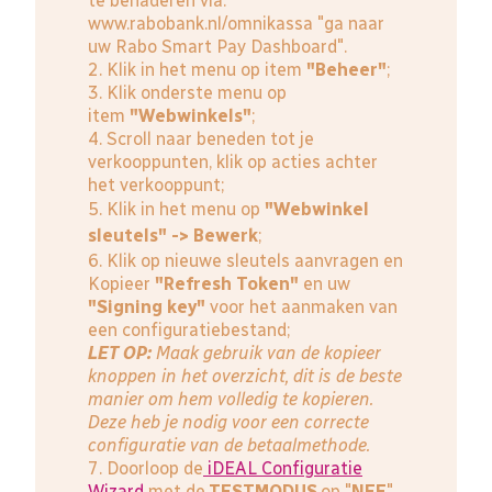
te benaderen via:
www.rabobank.nl/omnikassa
"ga naar
uw Rabo Smart Pay Dashboard".
2. Klik in het menu op item
"Beheer"
;
3. Klik onderste menu op
item
"Webwinkels"
;
4. Scroll naar beneden tot je
verkooppunten, klik op acties achter
het verkooppunt;
5. Klik in het menu op
"Webwinkel
sleutels" -> Bewerk
;
6. Klik op nieuwe sleutels aanvragen en
Kopieer
"Refresh Token"
en uw
"Signing key"
voor het aanmaken van
een configuratiebestand;
LET OP:
Maak gebruik van de kopieer
knoppen in het overzicht, dit is de beste
manier om hem volledig te kopieren.
Deze heb je nodig voor een correcte
configuratie van de betaalmethode.
7. Doorloop de
iDEAL Configuratie
Wizard
met de
TESTMODUS
op "
NEE
"