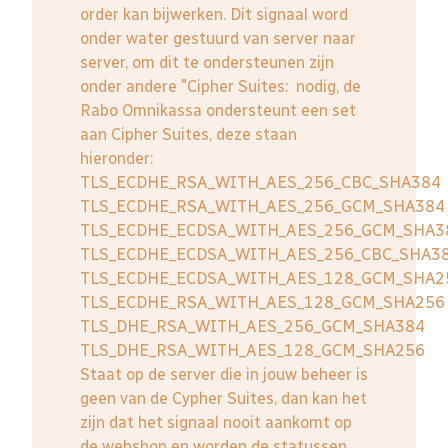
order kan bijwerken. Dit signaal word
onder water gestuurd van server naar
server, om dit te ondersteunen zijn
onder andere "Cipher Suites: nodig, de
Rabo Omnikassa ondersteunt een set
aan Cipher Suites, deze staan
hieronder:
TLS_ECDHE_RSA_WITH_AES_256_CBC_SHA384
TLS_ECDHE_RSA_WITH_AES_256_GCM_SHA384
TLS_ECDHE_ECDSA_WITH_AES_256_GCM_SHA3
TLS_ECDHE_ECDSA_WITH_AES_256_CBC_SHA3
TLS_ECDHE_ECDSA_WITH_AES_128_GCM_SHA2
TLS_ECDHE_RSA_WITH_AES_128_GCM_SHA256
TLS_DHE_RSA_WITH_AES_256_GCM_SHA384
TLS_DHE_RSA_WITH_AES_128_GCM_SHA256
Staat op de server die in jouw beheer is
geen van de Cypher Suites, dan kan het
zijn dat het signaal nooit aankomt op
de webshop en worden de statussen