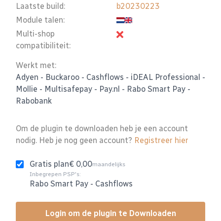
Laatste build:
b20230223
Module talen:
Multi-shop
compatibiliteit:
Werkt met:
Adyen
-
Buckaroo
-
Cashflows
-
iDEAL Professional
-
Mollie
-
Multisafepay
-
Pay.nl
-
Rabo Smart Pay
-
Rabobank
Om de plugin te downloaden heb je een account
nodig. Heb je nog geen account?
Registreer hier
Gratis plan
€ 0,00
maandelijks
Inbegrepen PSP's:
Rabo Smart Pay
-
Cashflows
Login om de plugin te Downloaden