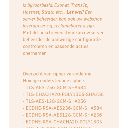
is bijvoorbeeld: Exonet, TransIp,
Hostnet, Strato etc....
Let wel!
Een
server beheerder, kan ook uw webshop
leverancier c.q. reclamebureau zijn.
Met dit beschreven item kan uw server
beheerder de aanwezige configuratie
controleren en passende acties
onernemen.
Overzicht van cipher verandering
Huidige ondersteunde ciphers:
- TLS-AES-256-GCM-SHA384
- TLS-CHACHA20-POLY1305-SHA256
- TLS-AES-128-GCM-SHA256
- ECDHE-RSA-AES256-GCM-SHA384
- ECDHE-RSA-AES128-GCM-SHA256
- ECDHE-RSA-CHACHA20-POLY1305