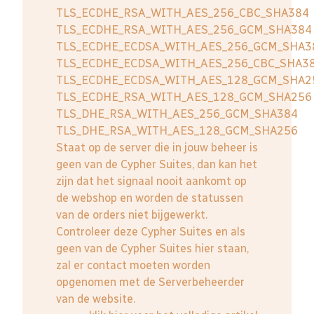
TLS_ECDHE_RSA_WITH_AES_256_CBC_SHA384
TLS_ECDHE_RSA_WITH_AES_256_GCM_SHA384
TLS_ECDHE_ECDSA_WITH_AES_256_GCM_SHA3
TLS_ECDHE_ECDSA_WITH_AES_256_CBC_SHA3
TLS_ECDHE_ECDSA_WITH_AES_128_GCM_SHA2
TLS_ECDHE_RSA_WITH_AES_128_GCM_SHA256
TLS_DHE_RSA_WITH_AES_256_GCM_SHA384
TLS_DHE_RSA_WITH_AES_128_GCM_SHA256
Staat op de server die in jouw beheer is
geen van de Cypher Suites, dan kan het
zijn dat het signaal nooit aankomt op
de webshop en worden de statussen
van de orders niet bijgewerkt.
Controleer deze Cypher Suites en als
geen van de Cypher Suites hier staan,
zal er contact moeten worden
opgenomen met de Serverbeheerder
van de website.