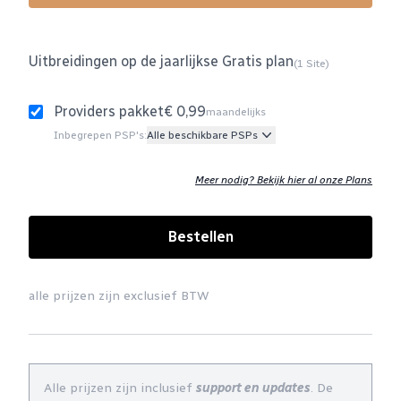
Uitbreidingen op de jaarlijkse Gratis plan
(1 Site)
Providers pakket
€ 0,99
maandelijks
Inbegrepen PSP's:
Alle beschikbare PSPs
Meer nodig? Bekijk hier al onze Plans
Bestellen
alle prijzen zijn exclusief BTW
Alle prijzen zijn inclusief
support en updates
. De