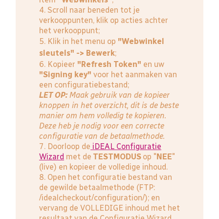
4. Scroll naar beneden tot je
verkooppunten, klik op acties achter
het verkooppunt;
5. Klik in het menu op
"Webwinkel
sleutels" -> Bewerk
;
6. Kopieer
"Refresh Token"
en uw
"Signing key"
voor het aanmaken van
een configuratiebestand;
LET OP:
Maak gebruik van de kopieer
knoppen in het overzicht, dit is de beste
manier om hem volledig te kopieren.
Deze heb je nodig voor een correcte
configuratie van de betaalmethode.
7. Doorloop de
iDEAL Configuratie
Wizard
met de
TESTMODUS
op "
NEE
"
(live) en kopieer de volledige inhoud.
8. Open het configuratie bestand van
de gewilde betaalmethode (FTP:
/idealcheckout/configuration/); en
vervang de VOLLEDIGE inhoud met het
resultaat van de Configuratie Wizard.