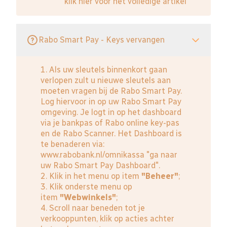
klik hier voor het volledige artikel
Rabo Smart Pay - Keys vervangen
1. Als uw sleutels binnenkort gaan
verlopen zult u nieuwe sleutels aan
moeten vragen bij de Rabo Smart Pay.
Log hiervoor in op uw Rabo Smart Pay
omgeving. Je logt in op het dashboard
via je bankpas of Rabo online key-pas
en de Rabo Scanner. Het Dashboard is
te benaderen via:
www.rabobank.nl/omnikassa
"ga naar
uw Rabo Smart Pay Dashboard".
2. Klik in het menu op item
"Beheer"
;
3. Klik onderste menu op
item
"Webwinkels"
;
4. Scroll naar beneden tot je
verkooppunten, klik op acties achter