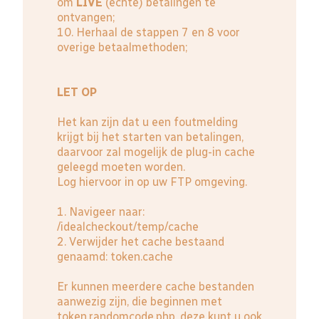
om
LIVE
(echte) betalingen te
ontvangen;
10. Herhaal de stappen 7 en 8 voor
overige betaalmethoden;
LET OP
Het kan zijn dat u een foutmelding
krijgt bij het starten van betalingen,
daarvoor zal mogelijk de plug-in cache
geleegd moeten worden.
Log hiervoor in op uw FTP omgeving.
1. Navigeer naar:
/idealcheckout/temp/cache
2. Verwijder het cache bestaand
genaamd: token.cache
Er kunnen meerdere cache bestanden
aanwezig zijn, die beginnen met
token.randomcode.php, deze kunt u ook