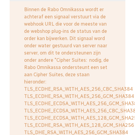
Binnen de Rabo Omnikassa wordt er
achteraf een signaal verstuurt via de
webhook URL die voor de meeste van
de webshop plug-ins de status van de
order kan bijwerken. Dit signaal word
onder water gestuurd van server naar
server, om dit te ondersteunen zijn
onder andere "Cipher Suites: nodig, de
Rabo Omnikassa ondersteunt een set
aan Cipher Suites, deze staan
hieronder:
TLS_ECDHE_RSA_WITH_AES_256_CBC_SHA384
TLS_ECDHE_RSA_WITH_AES_256_GCM_SHA384
TLS_ECDHE_ECDSA_WITH_AES_256_GCM_SHA3
TLS_ECDHE_ECDSA_WITH_AES_256_CBC_SHA3
TLS_ECDHE_ECDSA_WITH_AES_128_GCM_SHA2
TLS_ECDHE_RSA_WITH_AES_128_GCM_SHA256
TLS_DHE_RSA_WITH_AES_256_GCM_SHA384