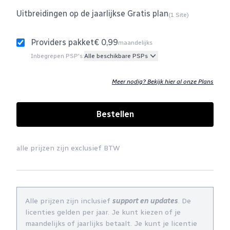
Uitbreidingen op de jaarlijkse Gratis plan
(1 Site)
Providers pakket
€ 0,99
maandelijks
Inbegrepen PSP's:
Alle beschikbare PSPs
Meer nodig? Bekijk hier al onze Plans
Bestellen
alle prijzen zijn exclusief BTW
Alle prijzen zijn inclusief
support en updates
. De
licenties gelden per jaar. Je kunt kiezen of je
maandelijks of jaarlijks betaalt. Je kunt je licentie