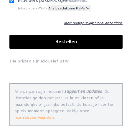
Providers pakket
€ 0,99
maandelijks
Inbegrepen PSP's:
Alle beschikbare PSPs
Meer nodig? Bekijk hier al onze Plans
Bestellen
alle prijzen zijn exclusief BTW
Alle prijzen zijn inclusief
support en updates
. De
licenties gelden per jaar. Je kunt kiezen of je
maandelijks of jaarlijks betaalt. Je kunt je licentie
op elk moment opzeggen. Bekijk onze
licentievoorwaarden
.