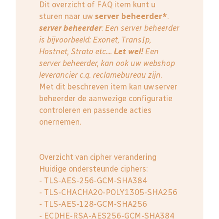
Dit overzicht of FAQ item kunt u
sturen naar uw
server beheerder*
.
server beheerder
: E
en server beheerder
is bijvoorbeeld: Exonet, TransIp,
Hostnet, Strato etc....
Let wel!
Een
server beheerder, kan ook uw webshop
leverancier c.q. reclamebureau zijn.
Met dit beschreven item kan uw server
beheerder de aanwezige configuratie
controleren en passende acties
onernemen.
Overzicht van cipher verandering
Huidige ondersteunde ciphers:
- TLS-AES-256-GCM-SHA384
- TLS-CHACHA20-POLY1305-SHA256
- TLS-AES-128-GCM-SHA256
- ECDHE-RSA-AES256-GCM-SHA384