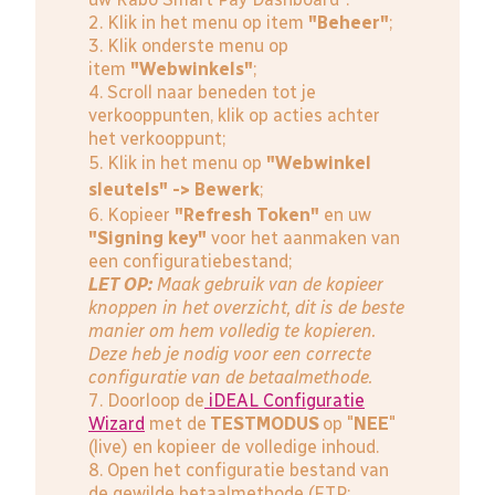
2. Klik in het menu op item
"Beheer"
;
3. Klik onderste menu op
item
"Webwinkels"
;
4. Scroll naar beneden tot je
verkooppunten, klik op acties achter
het verkooppunt;
5. Klik in het menu op
"Webwinkel
sleutels" -> Bewerk
;
6. Kopieer
"Refresh Token"
en uw
"Signing key"
voor het aanmaken van
een configuratiebestand;
LET OP:
Maak gebruik van de kopieer
knoppen in het overzicht, dit is de beste
manier om hem volledig te kopieren.
Deze heb je nodig voor een correcte
configuratie van de betaalmethode.
7. Doorloop de
iDEAL Configuratie
Wizard
met de
TESTMODUS
op "
NEE
"
(live) en kopieer de volledige inhoud.
8. Open het configuratie bestand van
de gewilde betaalmethode (FTP: