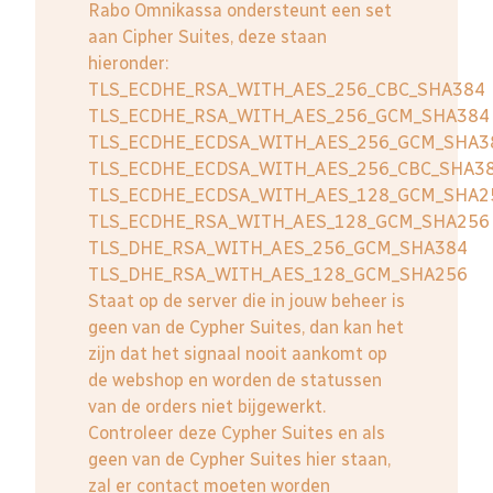
Rabo Omnikassa ondersteunt een set
aan Cipher Suites, deze staan
hieronder:
TLS_ECDHE_RSA_WITH_AES_256_CBC_SHA384
TLS_ECDHE_RSA_WITH_AES_256_GCM_SHA384
TLS_ECDHE_ECDSA_WITH_AES_256_GCM_SHA3
TLS_ECDHE_ECDSA_WITH_AES_256_CBC_SHA3
TLS_ECDHE_ECDSA_WITH_AES_128_GCM_SHA2
TLS_ECDHE_RSA_WITH_AES_128_GCM_SHA256
TLS_DHE_RSA_WITH_AES_256_GCM_SHA384
TLS_DHE_RSA_WITH_AES_128_GCM_SHA256
Staat op de server die in jouw beheer is
geen van de Cypher Suites, dan kan het
zijn dat het signaal nooit aankomt op
de webshop en worden de statussen
van de orders niet bijgewerkt.
Controleer deze Cypher Suites en als
geen van de Cypher Suites hier staan,
zal er contact moeten worden