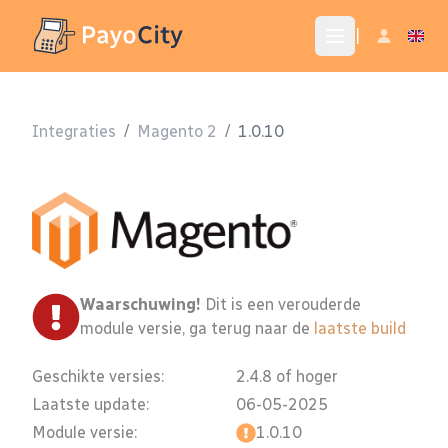
|
Integraties
/
Magento 2
/
1.0.10
Waarschuwing!
Dit is een verouderde
module versie, ga terug naar de
laatste build
Geschikte versies:
2.4.8 of hoger
Laatste update:
06-05-2025
Module versie:
1.0.10