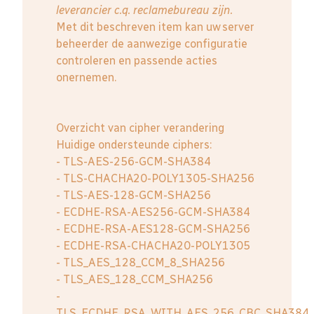
leverancier c.q. reclamebureau zijn.
Met dit beschreven item kan uw server
beheerder de aanwezige configuratie
controleren en passende acties
onernemen.
Overzicht van cipher verandering
Huidige ondersteunde ciphers:
- TLS-AES-256-GCM-SHA384
- TLS-CHACHA20-POLY1305-SHA256
- TLS-AES-128-GCM-SHA256
- ECDHE-RSA-AES256-GCM-SHA384
- ECDHE-RSA-AES128-GCM-SHA256
- ECDHE-RSA-CHACHA20-POLY1305
- TLS_AES_128_CCM_8_SHA256
- TLS_AES_128_CCM_SHA256
-
TLS_ECDHE_RSA_WITH_AES_256_CBC_SHA384