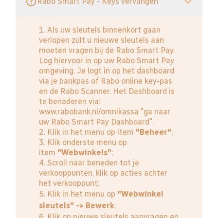
Rabo Smart Pay - Keys vervangen
1. Als uw sleutels binnenkort gaan
verlopen zult u nieuwe sleutels aan
moeten vragen bij de Rabo Smart Pay.
Log hiervoor in op uw Rabo Smart Pay
omgeving. Je logt in op het dashboard
via je bankpas of Rabo online key-pas
en de Rabo Scanner. Het Dashboard is
te benaderen via:
www.rabobank.nl/omnikassa
"ga naar
uw Rabo Smart Pay Dashboard".
2. Klik in het menu op item
"Beheer"
;
3. Klik onderste menu op
item
"Webwinkels"
;
4. Scroll naar beneden tot je
verkooppunten, klik op acties achter
het verkooppunt;
5. Klik in het menu op
"Webwinkel
sleutels" -> Bewerk
;
6. Klik op nieuwe sleutels aanvragen en