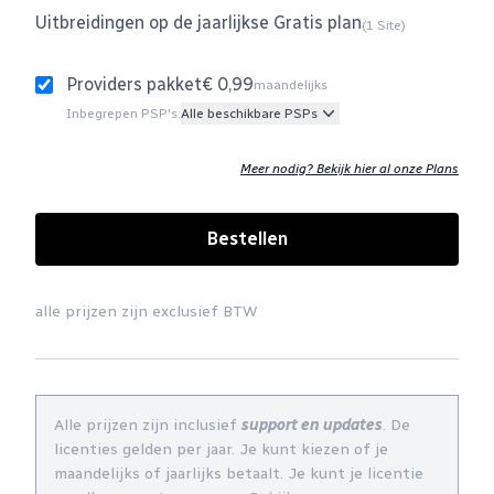
Uitbreidingen op de jaarlijkse Gratis plan
(1 Site)
Providers pakket
€ 0,99
maandelijks
Inbegrepen PSP's:
Alle beschikbare PSPs
Meer nodig? Bekijk hier al onze Plans
Bestellen
alle prijzen zijn exclusief BTW
Alle prijzen zijn inclusief
support en updates
. De
licenties gelden per jaar. Je kunt kiezen of je
maandelijks of jaarlijks betaalt. Je kunt je licentie