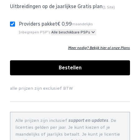
Uitbreidingen op de jaarlijkse Gratis plan
(1 Site)
Providers pakket
€ 0,99
maandelijks
Inbegrepen PSP's:
Alle beschikbare PSPs
Meer nodig? Bekijk hier al onze Plans
Bestellen
alle prijzen zijn exclusief BTW
Alle prijzen zijn inclusief
support en updates
. De
licenties gelden per jaar. Je kunt kiezen of je
maandelijks of jaarlijks betaalt. Je kunt je licentie