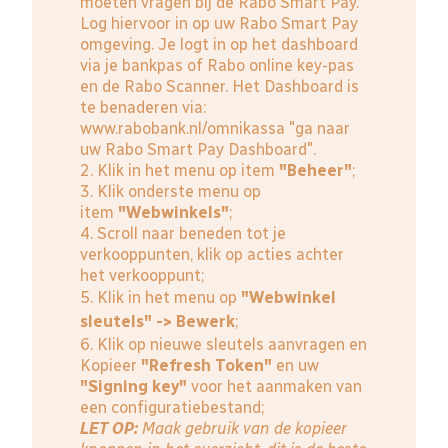
moeten vragen bij de Rabo Smart Pay.
Log hiervoor in op uw Rabo Smart Pay
omgeving. Je logt in op het dashboard
via je bankpas of Rabo online key-pas
en de Rabo Scanner. Het Dashboard is
te benaderen via:
www.rabobank.nl/omnikassa
"ga naar
uw Rabo Smart Pay Dashboard".
2. Klik in het menu op item
"Beheer"
;
3. Klik onderste menu op
item
"Webwinkels"
;
4. Scroll naar beneden tot je
verkooppunten, klik op acties achter
het verkooppunt;
5. Klik in het menu op
"Webwinkel
sleutels" -> Bewerk
;
6. Klik op nieuwe sleutels aanvragen en
Kopieer
"Refresh Token"
en uw
"Signing key"
voor het aanmaken van
een configuratiebestand;
LET OP:
Maak gebruik van de kopieer