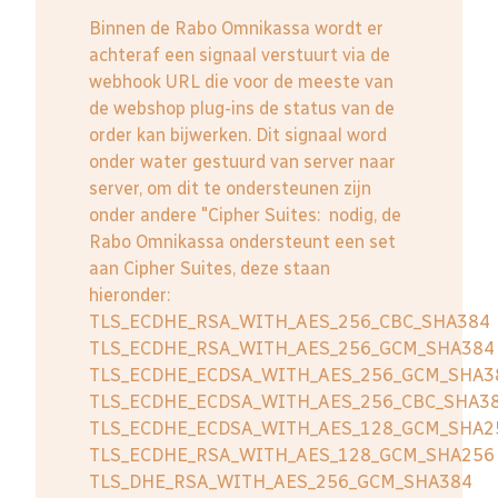
Binnen de Rabo Omnikassa wordt er
achteraf een signaal verstuurt via de
webhook URL die voor de meeste van
de webshop plug-ins de status van de
order kan bijwerken. Dit signaal word
onder water gestuurd van server naar
server, om dit te ondersteunen zijn
onder andere "Cipher Suites: nodig, de
Rabo Omnikassa ondersteunt een set
aan Cipher Suites, deze staan
hieronder:
TLS_ECDHE_RSA_WITH_AES_256_CBC_SHA384
TLS_ECDHE_RSA_WITH_AES_256_GCM_SHA384
TLS_ECDHE_ECDSA_WITH_AES_256_GCM_SHA3
TLS_ECDHE_ECDSA_WITH_AES_256_CBC_SHA3
TLS_ECDHE_ECDSA_WITH_AES_128_GCM_SHA2
TLS_ECDHE_RSA_WITH_AES_128_GCM_SHA256
TLS_DHE_RSA_WITH_AES_256_GCM_SHA384