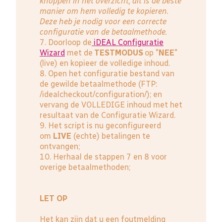
knoppen in het overzicht, dit is de beste
manier om hem volledig te kopieren.
Deze heb je nodig voor een correcte
configuratie van de betaalmethode.
7. Doorloop de
iDEAL Configuratie
Wizard
met de
TESTMODUS
op "
NEE
"
(live) en kopieer de volledige inhoud.
8. Open het configuratie bestand van
de gewilde betaalmethode (FTP:
/idealcheckout/configuration/); en
vervang de VOLLEDIGE inhoud met het
resultaat van de Configuratie Wizard.
9. Het script is nu geconfigureerd
om
LIVE
(echte) betalingen te
ontvangen;
10. Herhaal de stappen 7 en 8 voor
overige betaalmethoden;
LET OP
Het kan zijn dat u een foutmelding