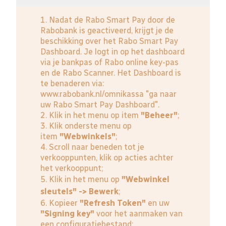
1. Nadat de Rabo Smart Pay door de
Rabobank is geactiveerd, krijgt je de
beschikking over het Rabo Smart Pay
Dashboard. Je logt in op het dashboard
via je bankpas of Rabo online key-pas
en de Rabo Scanner. Het Dashboard is
te benaderen via:
www.rabobank.nl/omnikassa
"ga naar
uw Rabo Smart Pay Dashboard".
2. Klik in het menu op item
"Beheer"
;
3. Klik onderste menu op
item
"Webwinkels"
;
4. Scroll naar beneden tot je
verkooppunten, klik op acties achter
het verkooppunt;
5. Klik in het menu op
"Webwinkel
sleutels" -> Bewerk
;
6. Kopieer
"Refresh Token"
en uw
"Signing key"
voor het aanmaken van
een configuratiebestand;