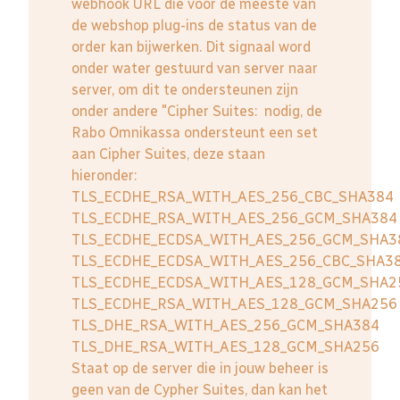
webhook URL die voor de meeste van
de webshop plug-ins de status van de
order kan bijwerken. Dit signaal word
onder water gestuurd van server naar
server, om dit te ondersteunen zijn
onder andere "Cipher Suites: nodig, de
Rabo Omnikassa ondersteunt een set
aan Cipher Suites, deze staan
hieronder:
TLS_ECDHE_RSA_WITH_AES_256_CBC_SHA384
TLS_ECDHE_RSA_WITH_AES_256_GCM_SHA384
TLS_ECDHE_ECDSA_WITH_AES_256_GCM_SHA3
TLS_ECDHE_ECDSA_WITH_AES_256_CBC_SHA3
TLS_ECDHE_ECDSA_WITH_AES_128_GCM_SHA2
TLS_ECDHE_RSA_WITH_AES_128_GCM_SHA256
TLS_DHE_RSA_WITH_AES_256_GCM_SHA384
TLS_DHE_RSA_WITH_AES_128_GCM_SHA256
Staat op de server die in jouw beheer is
geen van de Cypher Suites, dan kan het