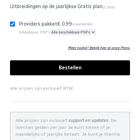
Uitbreidingen op de jaarlijkse Gratis plan
(1 Site)
Providers pakket
€ 0,99
maandelijks
Inbegrepen PSP's:
Alle beschikbare PSPs
Meer nodig? Bekijk hier al onze Plans
Bestellen
alle prijzen zijn exclusief BTW
Alle prijzen zijn inclusief
support en updates
. De
licenties gelden per jaar. Je kunt kiezen of je
maandelijks of jaarlijks betaalt. Je kunt je licentie