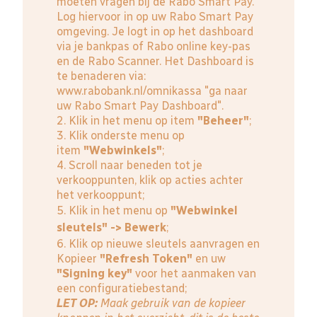
moeten vragen bij de Rabo Smart Pay.
Log hiervoor in op uw Rabo Smart Pay
omgeving. Je logt in op het dashboard
via je bankpas of Rabo online key-pas
en de Rabo Scanner. Het Dashboard is
te benaderen via:
www.rabobank.nl/omnikassa
"ga naar
uw Rabo Smart Pay Dashboard".
2. Klik in het menu op item
"Beheer"
;
3. Klik onderste menu op
item
"Webwinkels"
;
4. Scroll naar beneden tot je
verkooppunten, klik op acties achter
het verkooppunt;
5. Klik in het menu op
"Webwinkel
sleutels" -> Bewerk
;
6. Klik op nieuwe sleutels aanvragen en
Kopieer
"Refresh Token"
en uw
"Signing key"
voor het aanmaken van
een configuratiebestand;
LET OP:
Maak gebruik van de kopieer