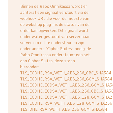
Binnen de Rabo Omnikassa wordt er
achteraf een signaal verstuurt via de
webhook URL die voor de meeste van
de webshop plug-ins de status van de
order kan bijwerken. Dit signaal word
onder water gestuurd van server naar
server, om dit te ondersteunen zijn
onder andere "Cipher Suites: nodig, de
Rabo Omnikassa ondersteunt een set
aan Cipher Suites, deze staan
hieronder:
TLS_ECDHE_RSA_WITH_AES_256_CBC_SHA384
TLS_ECDHE_RSA_WITH_AES_256_GCM_SHA384
TLS_ECDHE_ECDSA_WITH_AES_256_GCM_SHA3
TLS_ECDHE_ECDSA_WITH_AES_256_CBC_SHA3
TLS_ECDHE_ECDSA_WITH_AES_128_GCM_SHA2
TLS_ECDHE_RSA_WITH_AES_128_GCM_SHA256
TLS_DHE_RSA_WITH_AES_256_GCM_SHA384