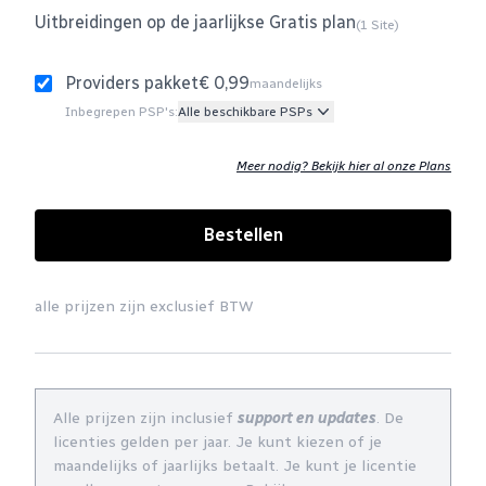
Uitbreidingen op de jaarlijkse Gratis plan
(1 Site)
Providers pakket
€ 0,99
maandelijks
Inbegrepen PSP's:
Alle beschikbare PSPs
Meer nodig? Bekijk hier al onze Plans
Bestellen
alle prijzen zijn exclusief BTW
Alle prijzen zijn inclusief
support en updates
. De
licenties gelden per jaar. Je kunt kiezen of je
maandelijks of jaarlijks betaalt. Je kunt je licentie