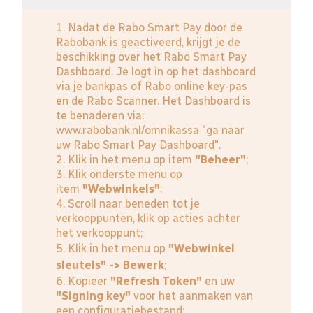
1. Nadat de Rabo Smart Pay door de
Rabobank is geactiveerd, krijgt je de
beschikking over het Rabo Smart Pay
Dashboard. Je logt in op het dashboard
via je bankpas of Rabo online key-pas
en de Rabo Scanner. Het Dashboard is
te benaderen via:
www.rabobank.nl/omnikassa
"ga naar
uw Rabo Smart Pay Dashboard".
2. Klik in het menu op item
"Beheer"
;
3. Klik onderste menu op
item
"Webwinkels"
;
4. Scroll naar beneden tot je
verkooppunten, klik op acties achter
het verkooppunt;
5. Klik in het menu op
"Webwinkel
sleutels" -> Bewerk
;
6. Kopieer
"Refresh Token"
en uw
"Signing key"
voor het aanmaken van
een configuratiebestand;