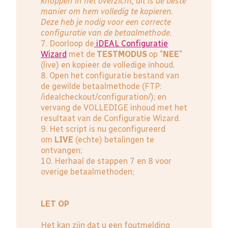
knoppen in het overzicht, dit is de beste
manier om hem volledig te kopieren.
Deze heb je nodig voor een correcte
configuratie van de betaalmethode.
7. Doorloop de
iDEAL Configuratie
Wizard
met de
TESTMODUS
op "
NEE
"
(live) en kopieer de volledige inhoud.
8. Open het configuratie bestand van
de gewilde betaalmethode (FTP:
/idealcheckout/configuration/); en
vervang de VOLLEDIGE inhoud met het
resultaat van de Configuratie Wizard.
9. Het script is nu geconfigureerd
om
LIVE
(echte) betalingen te
ontvangen;
10. Herhaal de stappen 7 en 8 voor
overige betaalmethoden;
LET OP
Het kan zijn dat u een foutmelding