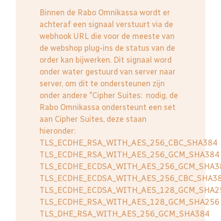
Binnen de Rabo Omnikassa wordt er
achteraf een signaal verstuurt via de
webhook URL die voor de meeste van
de webshop plug-ins de status van de
order kan bijwerken. Dit signaal word
onder water gestuurd van server naar
server, om dit te ondersteunen zijn
onder andere "Cipher Suites: nodig, de
Rabo Omnikassa ondersteunt een set
aan Cipher Suites, deze staan
hieronder:
TLS_ECDHE_RSA_WITH_AES_256_CBC_SHA384
TLS_ECDHE_RSA_WITH_AES_256_GCM_SHA384
TLS_ECDHE_ECDSA_WITH_AES_256_GCM_SHA3
TLS_ECDHE_ECDSA_WITH_AES_256_CBC_SHA3
TLS_ECDHE_ECDSA_WITH_AES_128_GCM_SHA2
TLS_ECDHE_RSA_WITH_AES_128_GCM_SHA256
TLS_DHE_RSA_WITH_AES_256_GCM_SHA384