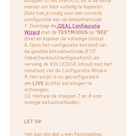
knoppen in het overzicht, dit is de beste
manier om hem volledig te kopieren.
Deze heb je nodig voor een correcte
configuratie van de betaalmethode.
7. Doorloop de
iDEAL Configuratie
Wizard
met de
TESTMODUS
op "
NEE
"
(live) en kopieer de volledige inhoud.
8. Open het configuratie bestand van
de gewilde betaalmethode (FTP:
/idealcheckout/configuration/); en
vervang de VOLLEDIGE inhoud met het
resultaat van de Configuratie Wizard.
9. Het script is nu geconfigureerd
om
LIVE
(echte) betalingen te
ontvangen;
10. Herhaal de stappen 7 en 8 voor
overige betaalmethoden;
LET OP
Het kan zijn dat u een foutmelding