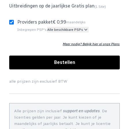
Uitbreidingen op de jaarlijkse Gratis plan
(1 Site)
Providers pakket
€ 0,99
maandelijks
Inbegrepen PSP's:
Alle beschikbare PSPs
Meer nodig? Bekijk hier al onze Plans
Bestellen
alle prijzen zijn exclusief BTW
Alle prijzen zijn inclusief
support en updates
. De
licenties gelden per jaar. Je kunt kiezen of je
maandelijks of jaarlijks betaalt. Je kunt je licentie