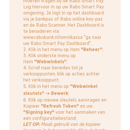
moeten vragen bij de Rabo Smart Pay.
Log hiervoor in op uw Rabo Smart Pay
omgeving. Je logt in op het dashboard
via je bankpas of Rabo online key-pas
en de Rabo Scanner. Het Dashboard is
te benaderen via:
www.rabobank.nl/omnikassa
"ga naar
uw Rabo Smart Pay Dashboard".
2. Klik in het menu op item
"Beheer"
;
3. Klik onderste menu op
item
"Webwinkels"
;
4. Scroll naar beneden tot je
verkooppunten, klik op acties achter
het verkooppunt;
5. Klik in het menu op
"Webwinkel
sleutels" -> Bewerk
;
6. Klik op nieuwe sleutels aanvragen en
Kopieer
"Refresh Token"
en uw
"Signing key"
voor het aanmaken van
een configuratiebestand;
LET OP:
Maak gebruik van de kopieer