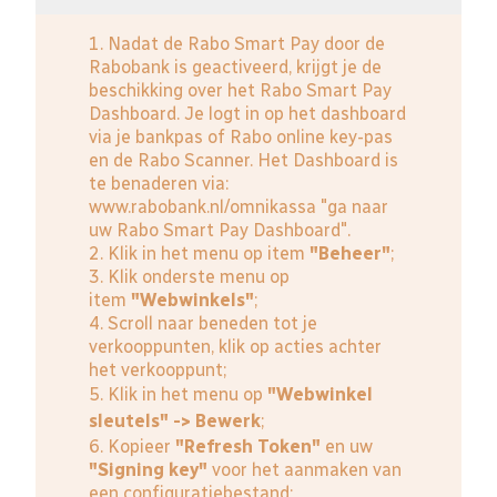
1. Nadat de Rabo Smart Pay door de
Rabobank is geactiveerd, krijgt je de
beschikking over het Rabo Smart Pay
Dashboard. Je logt in op het dashboard
via je bankpas of Rabo online key-pas
en de Rabo Scanner. Het Dashboard is
te benaderen via:
www.rabobank.nl/omnikassa
"ga naar
uw Rabo Smart Pay Dashboard".
2. Klik in het menu op item
"Beheer"
;
3. Klik onderste menu op
item
"Webwinkels"
;
4. Scroll naar beneden tot je
verkooppunten, klik op acties achter
het verkooppunt;
5. Klik in het menu op
"Webwinkel
sleutels" -> Bewerk
;
6. Kopieer
"Refresh Token"
en uw
"Signing key"
voor het aanmaken van
een configuratiebestand;