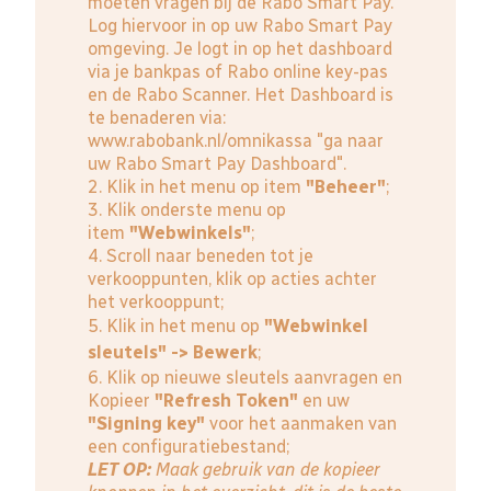
moeten vragen bij de Rabo Smart Pay.
Log hiervoor in op uw Rabo Smart Pay
omgeving. Je logt in op het dashboard
via je bankpas of Rabo online key-pas
en de Rabo Scanner. Het Dashboard is
te benaderen via:
www.rabobank.nl/omnikassa
"ga naar
uw Rabo Smart Pay Dashboard".
2. Klik in het menu op item
"Beheer"
;
3. Klik onderste menu op
item
"Webwinkels"
;
4. Scroll naar beneden tot je
verkooppunten, klik op acties achter
het verkooppunt;
5. Klik in het menu op
"Webwinkel
sleutels" -> Bewerk
;
6. Klik op nieuwe sleutels aanvragen en
Kopieer
"Refresh Token"
en uw
"Signing key"
voor het aanmaken van
een configuratiebestand;
LET OP:
Maak gebruik van de kopieer