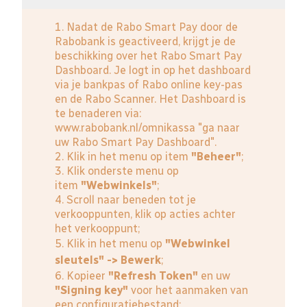
1. Nadat de Rabo Smart Pay door de
Rabobank is geactiveerd, krijgt je de
beschikking over het Rabo Smart Pay
Dashboard. Je logt in op het dashboard
via je bankpas of Rabo online key-pas
en de Rabo Scanner. Het Dashboard is
te benaderen via:
www.rabobank.nl/omnikassa
"ga naar
uw Rabo Smart Pay Dashboard".
2. Klik in het menu op item
"Beheer"
;
3. Klik onderste menu op
item
"Webwinkels"
;
4. Scroll naar beneden tot je
verkooppunten, klik op acties achter
het verkooppunt;
5. Klik in het menu op
"Webwinkel
sleutels" -> Bewerk
;
6. Kopieer
"Refresh Token"
en uw
"Signing key"
voor het aanmaken van
een configuratiebestand;