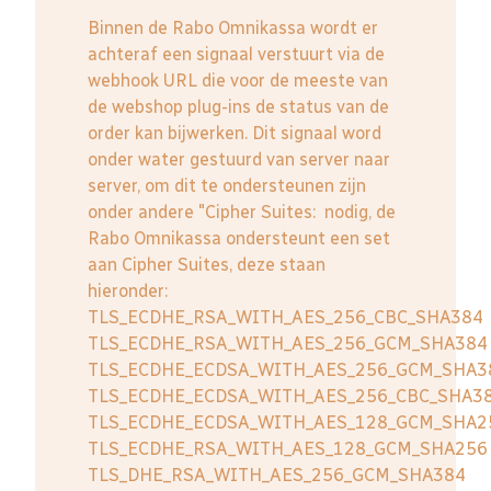
Binnen de Rabo Omnikassa wordt er
achteraf een signaal verstuurt via de
webhook URL die voor de meeste van
de webshop plug-ins de status van de
order kan bijwerken. Dit signaal word
onder water gestuurd van server naar
server, om dit te ondersteunen zijn
onder andere "Cipher Suites: nodig, de
Rabo Omnikassa ondersteunt een set
aan Cipher Suites, deze staan
hieronder:
TLS_ECDHE_RSA_WITH_AES_256_CBC_SHA384
TLS_ECDHE_RSA_WITH_AES_256_GCM_SHA384
TLS_ECDHE_ECDSA_WITH_AES_256_GCM_SHA3
TLS_ECDHE_ECDSA_WITH_AES_256_CBC_SHA3
TLS_ECDHE_ECDSA_WITH_AES_128_GCM_SHA2
TLS_ECDHE_RSA_WITH_AES_128_GCM_SHA256
TLS_DHE_RSA_WITH_AES_256_GCM_SHA384