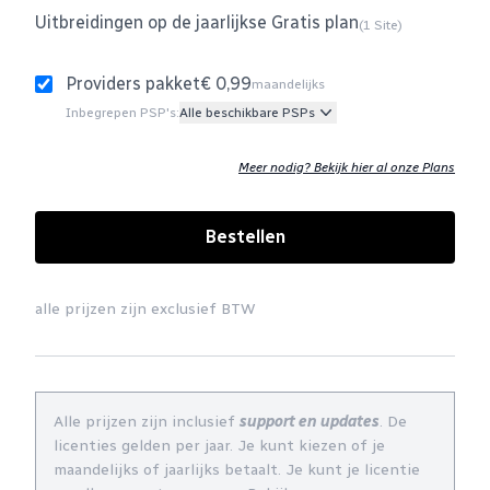
Uitbreidingen op de jaarlijkse Gratis plan
(1 Site)
Providers pakket
€ 0,99
maandelijks
Inbegrepen PSP's:
Alle beschikbare PSPs
Meer nodig? Bekijk hier al onze Plans
Bestellen
alle prijzen zijn exclusief BTW
Alle prijzen zijn inclusief
support en updates
. De
licenties gelden per jaar. Je kunt kiezen of je
maandelijks of jaarlijks betaalt. Je kunt je licentie