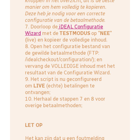
knoppen in het overzicht, dit is de beste
manier om hem volledig te kopieren.
Deze heb je nodig voor een correcte
configuratie van de betaalmethode.
7. Doorloop de
iDEAL Configuratie
Wizard
met de
TESTMODUS
op "
NEE
"
(live) en kopieer de volledige inhoud.
8. Open het configuratie bestand van
de gewilde betaalmethode (FTP:
/idealcheckout/configuration/); en
vervang de VOLLEDIGE inhoud met het
resultaat van de Configuratie Wizard.
9. Het script is nu geconfigureerd
om
LIVE
(echte) betalingen te
ontvangen;
10. Herhaal de stappen 7 en 8 voor
overige betaalmethoden;
LET OP
Het kan zijn dat u een foutmelding