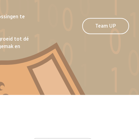
ossingen te
Team UP
groeid tot dé
lgemak en