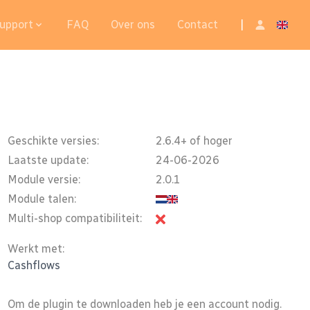
upport
FAQ
Over ons
Contact
|
Geschikte versies:
2.6.4+ of hoger
Laatste update:
24-06-2026
Module versie:
2.0.1
Module talen:
Multi-shop compatibiliteit:
Werkt met:
Cashflows
Om de plugin te downloaden heb je een account nodig.