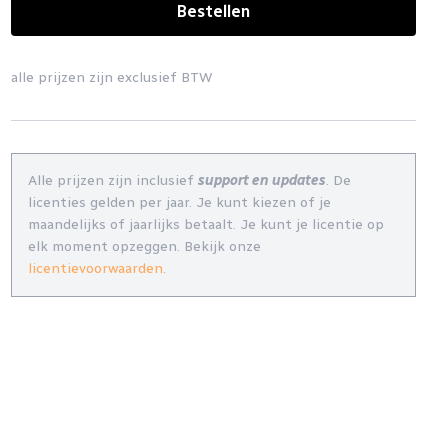
Bestellen
alle prijzen zijn exclusief BTW
Alle prijzen zijn inclusief
support en updates
. De
licenties gelden per jaar. Je kunt kiezen of je
maandelijks of jaarlijks betaalt. Je kunt je licentie op
elk moment opzeggen. Bekijk onze
licentievoorwaarden
.