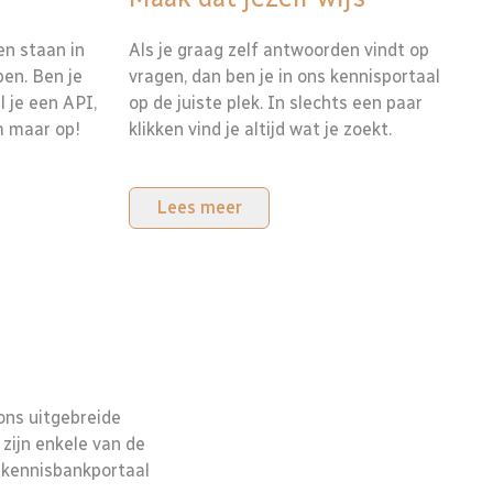
en staan in
Als je graag zelf antwoorden vindt op
pen. Ben je
vragen, dan ben je in ons kennisportaal
 je een API,
op de juiste plek. In slechts een paar
m maar op!
klikken vind je altijd wat je zoekt.
Lees meer
 ons uitgebreide
zijn enkele van de
e kennisbankportaal