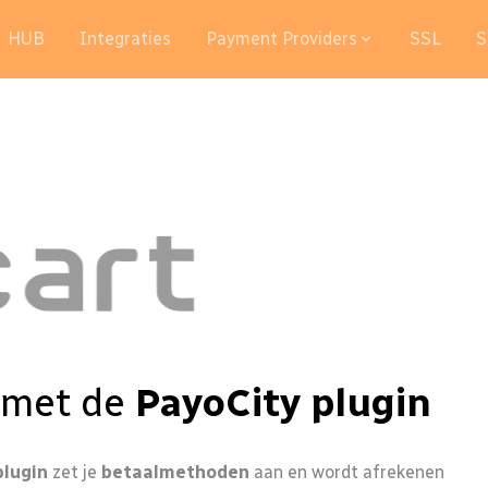
HUB
Integraties
Payment Providers
SSL
S
met de
PayoCity plugin
plugin
zet je
betaalmethoden
aan en wordt afrekenen