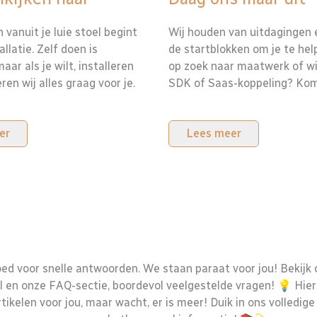
vanuit je luie stoel begint
Wij houden van uitdagingen 
tallatie. Zelf doen is
de startblokken om je te hel
aar als je wilt, installeren
op zoek naar maatwerk of wil
ren wij alles graag voor je.
SDK of Saas-koppeling? Ko
er
Lees meer
goed voor snelle antwoorden. We staan paraat voor jou! Bekijk
 en onze FAQ-sectie, boordevol veelgestelde vragen! 💡 Hier 
tikelen voor jou, maar wacht, er is meer! Duik in ons volledig