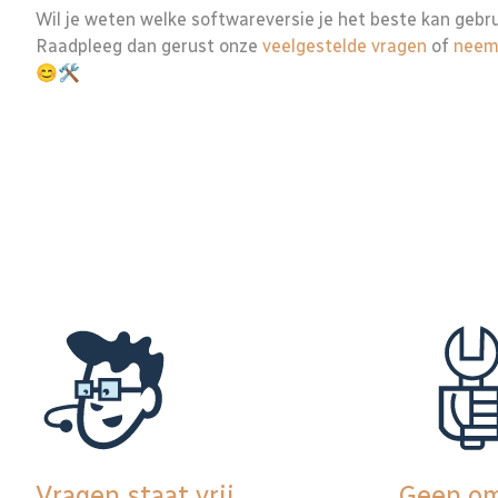
Wil je weten welke softwareversie je het beste kan gebr
Raadpleeg dan gerust onze
veelgestelde vragen
of
neem
😊🛠️
Vragen staat vrij
Geen om