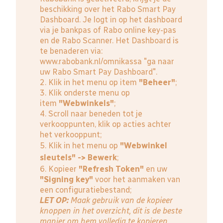
beschikking over het Rabo Smart Pay
Dashboard. Je logt in op het dashboard
via je bankpas of Rabo online key-pas
en de Rabo Scanner. Het Dashboard is
te benaderen via:
www.rabobank.nl/omnikassa
"ga naar
uw Rabo Smart Pay Dashboard".
2. Klik in het menu op item
"Beheer"
;
3. Klik onderste menu op
item
"Webwinkels"
;
4. Scroll naar beneden tot je
verkooppunten, klik op acties achter
het verkooppunt;
5. Klik in het menu op
"Webwinkel
sleutels" -> Bewerk
;
6. Kopieer
"Refresh Token"
en uw
"Signing key"
voor het aanmaken van
een configuratiebestand;
LET OP:
Maak gebruik van de kopieer
knoppen in het overzicht, dit is de beste
manier om hem volledig te kopieren.