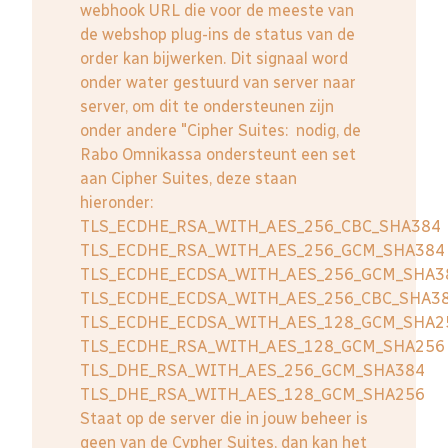
webhook URL die voor de meeste van
de webshop plug-ins de status van de
order kan bijwerken. Dit signaal word
onder water gestuurd van server naar
server, om dit te ondersteunen zijn
onder andere "Cipher Suites: nodig, de
Rabo Omnikassa ondersteunt een set
aan Cipher Suites, deze staan
hieronder:
TLS_ECDHE_RSA_WITH_AES_256_CBC_SHA384
TLS_ECDHE_RSA_WITH_AES_256_GCM_SHA384
TLS_ECDHE_ECDSA_WITH_AES_256_GCM_SHA3
TLS_ECDHE_ECDSA_WITH_AES_256_CBC_SHA3
TLS_ECDHE_ECDSA_WITH_AES_128_GCM_SHA2
TLS_ECDHE_RSA_WITH_AES_128_GCM_SHA256
TLS_DHE_RSA_WITH_AES_256_GCM_SHA384
TLS_DHE_RSA_WITH_AES_128_GCM_SHA256
Staat op de server die in jouw beheer is
geen van de Cypher Suites, dan kan het