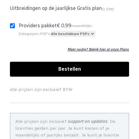
Uitbreidingen op de jaarlijkse Gratis plan
(1 Site)
Providers pakket
€ 0,99
maandelijks
Inbegrepen PSP's:
Alle beschikbare PSPs
Meer nodig? Bekijk hier al onze Plans
Bestellen
alle prijzen zijn exclusief BTW
Alle prijzen zijn inclusief
support en updates
. De
licenties gelden per jaar. Je kunt kiezen of je
maandelijks of jaarlijks betaalt. Je kunt je licentie