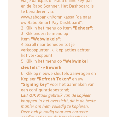
via je bankpas of Rabo online key-pas
en de Rabo Scanner. Het Dashboard is
te benaderen via:
www.rabobank.nl/omnikassa
"ga naar
uw Rabo Smart Pay Dashboard".
2. Klik in het menu op item
"Beheer"
;
3. Klik onderste menu op
item
"Webwinkels"
;
4. Scroll naar beneden tot je
verkooppunten, klik op acties achter
het verkooppunt;
5. Klik in het menu op
"Webwinkel
sleutels" -> Bewerk
;
6. Klik op nieuwe sleutels aanvragen en
Kopieer
"Refresh Token"
en uw
"Signing key"
voor het aanmaken van
een configuratiebestand;
LET OP:
Maak gebruik van de kopieer
knoppen in het overzicht, dit is de beste
manier om hem volledig te kopieren.
Deze heb je nodig voor een correcte