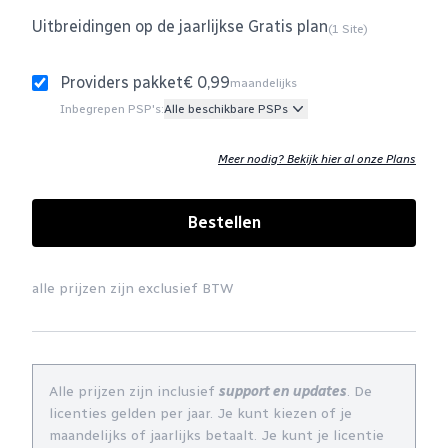
Uitbreidingen op de jaarlijkse Gratis plan
(1 Site)
Providers pakket
€ 0,99
maandelijks
Inbegrepen PSP's:
Alle beschikbare PSPs
Meer nodig? Bekijk hier al onze Plans
Bestellen
alle prijzen zijn exclusief BTW
Alle prijzen zijn inclusief
support en updates
. De
licenties gelden per jaar. Je kunt kiezen of je
maandelijks of jaarlijks betaalt. Je kunt je licentie