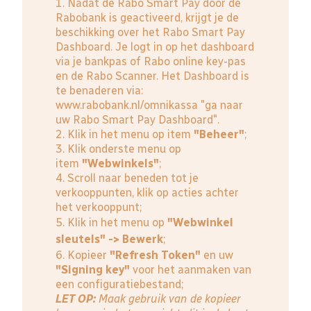
1. Nadat de Rabo Smart Pay door de
Rabobank is geactiveerd, krijgt je de
beschikking over het Rabo Smart Pay
Dashboard. Je logt in op het dashboard
via je bankpas of Rabo online key-pas
en de Rabo Scanner. Het Dashboard is
te benaderen via:
www.rabobank.nl/omnikassa
"ga naar
uw Rabo Smart Pay Dashboard".
2. Klik in het menu op item
"Beheer"
;
3. Klik onderste menu op
item
"Webwinkels"
;
4. Scroll naar beneden tot je
verkooppunten, klik op acties achter
het verkooppunt;
5. Klik in het menu op
"Webwinkel
sleutels" -> Bewerk
;
6. Kopieer
"Refresh Token"
en uw
"Signing key"
voor het aanmaken van
een configuratiebestand;
LET OP:
Maak gebruik van de kopieer