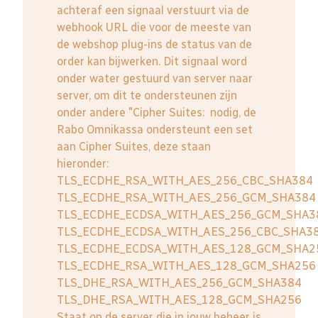
achteraf een signaal verstuurt via de
webhook URL die voor de meeste van
de webshop plug-ins de status van de
order kan bijwerken. Dit signaal word
onder water gestuurd van server naar
server, om dit te ondersteunen zijn
onder andere "Cipher Suites: nodig, de
Rabo Omnikassa ondersteunt een set
aan Cipher Suites, deze staan
hieronder:
TLS_ECDHE_RSA_WITH_AES_256_CBC_SHA384
TLS_ECDHE_RSA_WITH_AES_256_GCM_SHA384
TLS_ECDHE_ECDSA_WITH_AES_256_GCM_SHA3
TLS_ECDHE_ECDSA_WITH_AES_256_CBC_SHA3
TLS_ECDHE_ECDSA_WITH_AES_128_GCM_SHA2
TLS_ECDHE_RSA_WITH_AES_128_GCM_SHA256
TLS_DHE_RSA_WITH_AES_256_GCM_SHA384
TLS_DHE_RSA_WITH_AES_128_GCM_SHA256
Staat op de server die in jouw beheer is