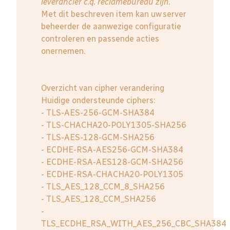
leverancier c.q. reclamebureau zijn.
Met dit beschreven item kan uw server
beheerder de aanwezige configuratie
controleren en passende acties
onernemen.
Overzicht van cipher verandering
Huidige ondersteunde ciphers:
- TLS-AES-256-GCM-SHA384
- TLS-CHACHA20-POLY1305-SHA256
- TLS-AES-128-GCM-SHA256
- ECDHE-RSA-AES256-GCM-SHA384
- ECDHE-RSA-AES128-GCM-SHA256
- ECDHE-RSA-CHACHA20-POLY1305
- TLS_AES_128_CCM_8_SHA256
- TLS_AES_128_CCM_SHA256
-
TLS_ECDHE_RSA_WITH_AES_256_CBC_SHA384