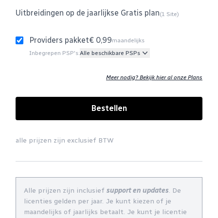
Uitbreidingen op de jaarlijkse Gratis plan
(1 Site)
Providers pakket
€ 0,99
maandelijks
Inbegrepen PSP's:
Alle beschikbare PSPs
Meer nodig? Bekijk hier al onze Plans
Bestellen
alle prijzen zijn exclusief BTW
Alle prijzen zijn inclusief
support en updates
. De
licenties gelden per jaar. Je kunt kiezen of je
maandelijks of jaarlijks betaalt. Je kunt je licentie