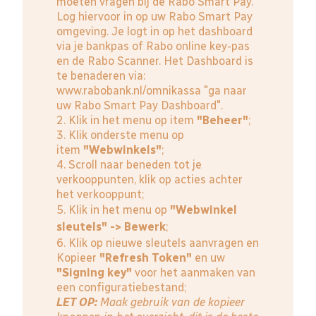
moeten vragen bij de Rabo Smart Pay.
Log hiervoor in op uw Rabo Smart Pay
omgeving. Je logt in op het dashboard
via je bankpas of Rabo online key-pas
en de Rabo Scanner. Het Dashboard is
te benaderen via:
www.rabobank.nl/omnikassa
"ga naar
uw Rabo Smart Pay Dashboard".
2. Klik in het menu op item
"Beheer"
;
3. Klik onderste menu op
item
"Webwinkels"
;
4. Scroll naar beneden tot je
verkooppunten, klik op acties achter
het verkooppunt;
5. Klik in het menu op
"Webwinkel
sleutels" -> Bewerk
;
6. Klik op nieuwe sleutels aanvragen en
Kopieer
"Refresh Token"
en uw
"Signing key"
voor het aanmaken van
een configuratiebestand;
LET OP:
Maak gebruik van de kopieer