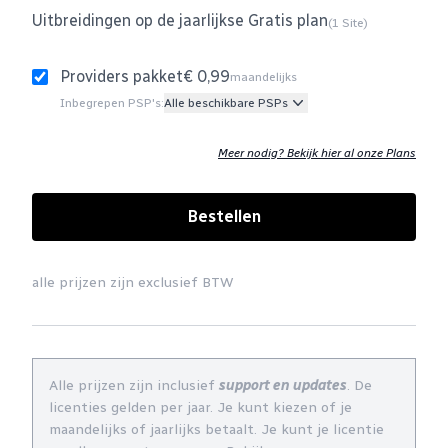
Uitbreidingen op de jaarlijkse Gratis plan
(1 Site)
Providers pakket
€ 0,99
maandelijks
Inbegrepen PSP's:
Alle beschikbare PSPs
Meer nodig? Bekijk hier al onze Plans
Bestellen
alle prijzen zijn exclusief BTW
Alle prijzen zijn inclusief
support en updates
. De
licenties gelden per jaar. Je kunt kiezen of je
maandelijks of jaarlijks betaalt. Je kunt je licentie