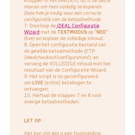
knoppen in het overzicht, dit is de beste
manier om hem volledig te kopieren.
Deze heb je nodig voor een correcte
configuratie van de betaalmethode.
7. Doorloop de
iDEAL Configuratie
Wizard
met de
TESTMODUS
op "
NEE
"
(live) en kopieer de volledige inhoud.
8. Open het configuratie bestand van
de gewilde betaalmethode (FTP:
/idealcheckout/configuration/); en
vervang de VOLLEDIGE inhoud met het
resultaat van de Configuratie Wizard.
9. Het script is nu geconfigureerd
om
LIVE
(echte) betalingen te
ontvangen;
10. Herhaal de stappen 7 en 8 voor
overige betaalmethoden;
LET OP
Het kan zijn dat u een foutmelding