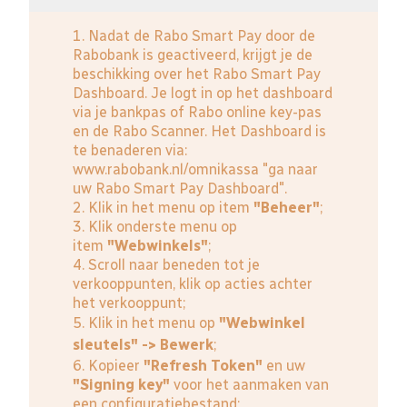
1. Nadat de Rabo Smart Pay door de
Rabobank is geactiveerd, krijgt je de
beschikking over het Rabo Smart Pay
Dashboard. Je logt in op het dashboard
via je bankpas of Rabo online key-pas
en de Rabo Scanner. Het Dashboard is
te benaderen via:
www.rabobank.nl/omnikassa
"ga naar
uw Rabo Smart Pay Dashboard".
2. Klik in het menu op item
"Beheer"
;
3. Klik onderste menu op
item
"Webwinkels"
;
4. Scroll naar beneden tot je
verkooppunten, klik op acties achter
het verkooppunt;
5. Klik in het menu op
"Webwinkel
sleutels" -> Bewerk
;
6. Kopieer
"Refresh Token"
en uw
"Signing key"
voor het aanmaken van
een configuratiebestand;