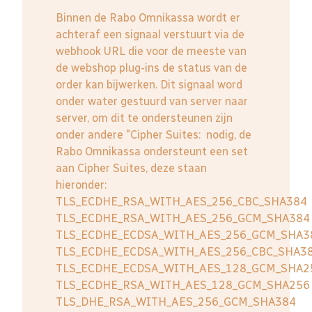
Binnen de Rabo Omnikassa wordt er
achteraf een signaal verstuurt via de
webhook URL die voor de meeste van
de webshop plug-ins de status van de
order kan bijwerken. Dit signaal word
onder water gestuurd van server naar
server, om dit te ondersteunen zijn
onder andere "Cipher Suites: nodig, de
Rabo Omnikassa ondersteunt een set
aan Cipher Suites, deze staan
hieronder:
TLS_ECDHE_RSA_WITH_AES_256_CBC_SHA384
TLS_ECDHE_RSA_WITH_AES_256_GCM_SHA384
TLS_ECDHE_ECDSA_WITH_AES_256_GCM_SHA3
TLS_ECDHE_ECDSA_WITH_AES_256_CBC_SHA3
TLS_ECDHE_ECDSA_WITH_AES_128_GCM_SHA2
TLS_ECDHE_RSA_WITH_AES_128_GCM_SHA256
TLS_DHE_RSA_WITH_AES_256_GCM_SHA384