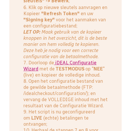
sleutels" -> Bewerk
;
6. Klik op nieuwe sleutels aanvragen en
Kopieer
"Refresh Token"
en uw
"Signing key"
voor het aanmaken van
een configuratiebestand;
LET OP:
Maak gebruik van de kopieer
knoppen in het overzicht, dit is de beste
manier om hem volledig te kopieren.
Deze heb je nodig voor een correcte
configuratie van de betaalmethode.
7. Doorloop de
iDEAL Configuratie
Wizard
met de
TESTMODUS
op "
NEE
"
(live) en kopieer de volledige inhoud.
8. Open het configuratie bestand van
de gewilde betaalmethode (FTP:
/idealcheckout/configuration/); en
vervang de VOLLEDIGE inhoud met het
resultaat van de Configuratie Wizard.
9. Het script is nu geconfigureerd
om
LIVE
(echte) betalingen te
ontvangen;
10. Herhaal de stappen 7 en 8 voor