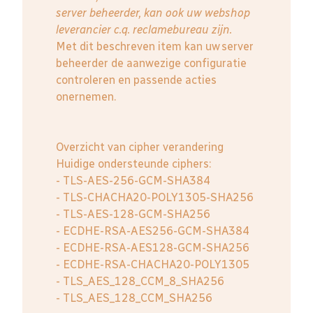
server beheerder, kan ook uw webshop
leverancier c.q. reclamebureau zijn.
Met dit beschreven item kan uw server
beheerder de aanwezige configuratie
controleren en passende acties
onernemen.
Overzicht van cipher verandering
Huidige ondersteunde ciphers:
- TLS-AES-256-GCM-SHA384
- TLS-CHACHA20-POLY1305-SHA256
- TLS-AES-128-GCM-SHA256
- ECDHE-RSA-AES256-GCM-SHA384
- ECDHE-RSA-AES128-GCM-SHA256
- ECDHE-RSA-CHACHA20-POLY1305
- TLS_AES_128_CCM_8_SHA256
- TLS_AES_128_CCM_SHA256