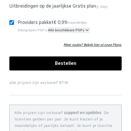
Uitbreidingen op de jaarlijkse Gratis plan
(1 Site)
Providers pakket
€ 0,99
maandelijks
Inbegrepen PSP's:
Alle beschikbare PSPs
Meer nodig? Bekijk hier al onze Plans
Bestellen
alle prijzen zijn exclusief BTW
Alle prijzen zijn inclusief
support en updates
. De
licenties gelden per jaar. Je kunt kiezen of je
maandelijks of jaarlijks betaalt. Je kunt je licentie