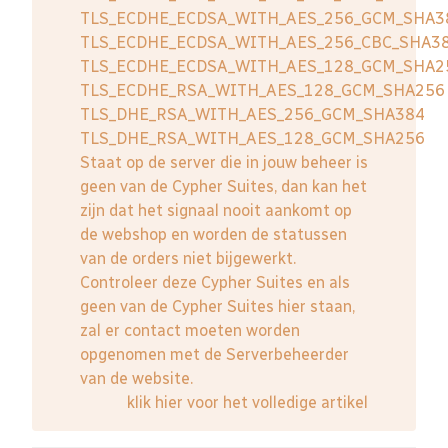
TLS_ECDHE_ECDSA_WITH_AES_256_GCM_SHA3
TLS_ECDHE_ECDSA_WITH_AES_256_CBC_SHA3
TLS_ECDHE_ECDSA_WITH_AES_128_GCM_SHA2
TLS_ECDHE_RSA_WITH_AES_128_GCM_SHA256
TLS_DHE_RSA_WITH_AES_256_GCM_SHA384
TLS_DHE_RSA_WITH_AES_128_GCM_SHA256
Staat op de server die in jouw beheer is
geen van de Cypher Suites, dan kan het
zijn dat het signaal nooit aankomt op
de webshop en worden de statussen
van de orders niet bijgewerkt.
Controleer deze Cypher Suites en als
geen van de Cypher Suites hier staan,
zal er contact moeten worden
opgenomen met de Serverbeheerder
van de website.
klik hier voor het volledige artikel